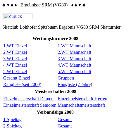
♣
♥
♠
♦
Ergebnisse SRM (VG80)
♦
♠
♥
♣
Skatclub Lohhofer Spitzbuam Ergebnis VG80 SRM Skatturnier
Wertungsturniere 2008
1.WT Einzel
1.WT Mannschaft
2.WT Einzel
2.WT Mannschaft
3.WT Einzel
3.WT Mannschaft
4.WT Einzel
4.WT Mannschaft
5.WT Einzel
5.WT Mannschaft
Gesamt Einzel
Gruppen
Rangliste (seit 2000)
Rangliste (7 Jahre)
Meisterschaften 2008
Einzelmeisterschaft Damen
Einzelmeisterschaft Herren
Einzelmeisterschaft Senioren
Mannschaftsmeisterschaft
Verbandsliga 2008
1.Spieltag
Gesamt
2.Spieltag
Gesamt