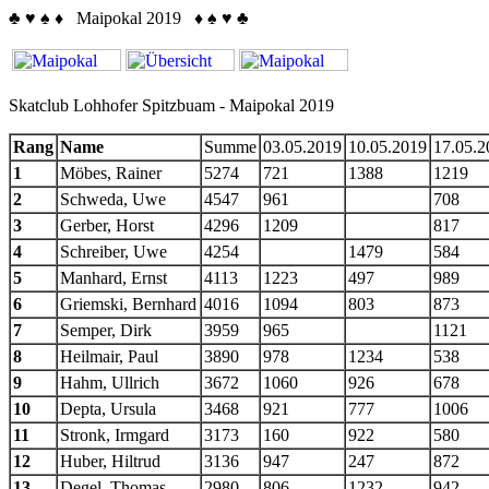
♣
♥
♠
♦
Maipokal 2019
♦
♠
♥
♣
Skatclub Lohhofer Spitzbuam - Maipokal 2019
Rang
Name
Summe
03.05.2019
10.05.2019
17.05.2
1
Möbes, Rainer
5274
721
1388
1219
2
Schweda, Uwe
4547
961
708
3
Gerber, Horst
4296
1209
817
4
Schreiber, Uwe
4254
1479
584
5
Manhard, Ernst
4113
1223
497
989
6
Griemski, Bernhard
4016
1094
803
873
7
Semper, Dirk
3959
965
1121
8
Heilmair, Paul
3890
978
1234
538
9
Hahm, Ullrich
3672
1060
926
678
10
Depta, Ursula
3468
921
777
1006
11
Stronk, Irmgard
3173
160
922
580
12
Huber, Hiltrud
3136
947
247
872
13
Degel, Thomas
2980
806
1232
942