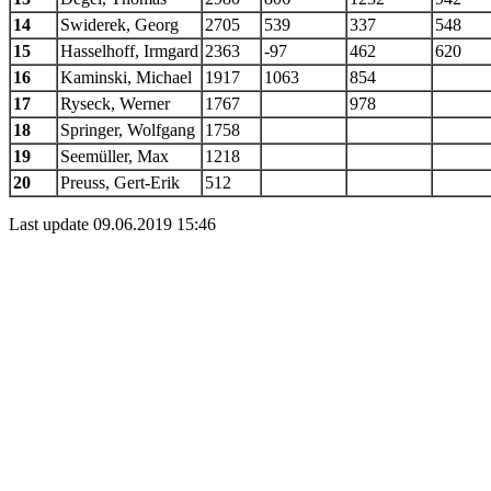
14
Swiderek, Georg
2705
539
337
548
15
Hasselhoff, Irmgard
2363
-97
462
620
16
Kaminski, Michael
1917
1063
854
17
Ryseck, Werner
1767
978
18
Springer, Wolfgang
1758
19
Seemüller, Max
1218
20
Preuss, Gert-Erik
512
Last update 09.06.2019 15:46