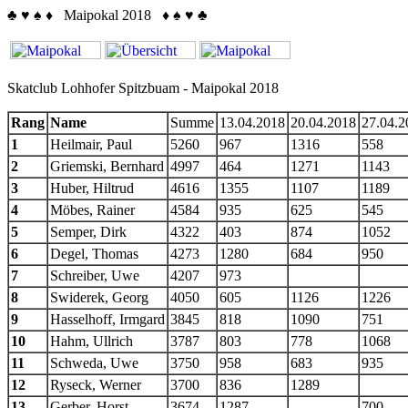
♣
♥
♠
♦
Maipokal 2018
♦
♠
♥
♣
Skatclub Lohhofer Spitzbuam - Maipokal 2018
Rang
Name
Summe
13.04.2018
20.04.2018
27.04.2
1
Heilmair, Paul
5260
967
1316
558
2
Griemski, Bernhard
4997
464
1271
1143
3
Huber, Hiltrud
4616
1355
1107
1189
4
Möbes, Rainer
4584
935
625
545
5
Semper, Dirk
4322
403
874
1052
6
Degel, Thomas
4273
1280
684
950
7
Schreiber, Uwe
4207
973
8
Swiderek, Georg
4050
605
1126
1226
9
Hasselhoff, Irmgard
3845
818
1090
751
10
Hahm, Ullrich
3787
803
778
1068
11
Schweda, Uwe
3750
958
683
935
12
Ryseck, Werner
3700
836
1289
13
Gerber, Horst
3674
1287
700