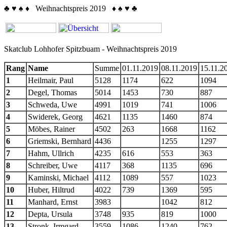
♣
♥
♠
♦
Weihnachtspreis 2019
♦
♠
♥
♣
Skatclub Lohhofer Spitzbuam - Weihnachtspreis 2019
Rang
Name
Summe
01.11.2019
08.11.2019
15.11.2
1
Heilmair, Paul
5128
1174
622
1094
2
Degel, Thomas
5014
1453
730
887
3
Schweda, Uwe
4991
1019
741
1006
4
Swiderek, Georg
4621
1135
1460
874
5
Möbes, Rainer
4502
263
1668
1162
6
Griemski, Bernhard
4436
1255
1297
7
Hahm, Ullrich
4235
616
553
363
8
Schreiber, Uwe
4117
368
1135
696
9
Kaminski, Michael
4112
1089
557
1023
10
Huber, Hiltrud
4022
739
1369
595
11
Manhard, Ernst
3983
1042
812
12
Depta, Ursula
3748
935
819
1000
13
Stronk, Irmgard
3559
1086
1240
762