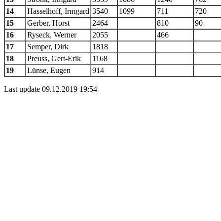
14
Hasselhoff, Irmgard
3540
1099
711
720
15
Gerber, Horst
2464
810
90
16
Ryseck, Werner
2055
466
17
Semper, Dirk
1818
18
Preuss, Gert-Erik
1168
19
Lünse, Eugen
914
Last update 09.12.2019 19:54