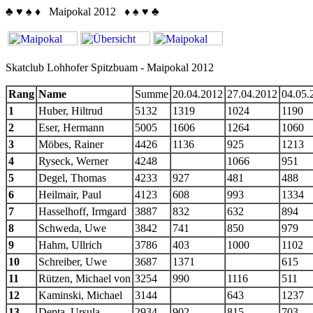
♣
♥
♠
♦
Maipokal 2012
♦
♠
♥
♣
Skatclub Lohhofer Spitzbuam - Maipokal 2012
Rang
Name
Summe
20.04.2012
27.04.2012
04.05.
1
Huber, Hiltrud
5132
1319
1024
1190
2
Eser, Hermann
5005
1606
1264
1060
3
Möbes, Rainer
4426
1136
925
1213
4
Ryseck, Werner
4248
1066
951
5
Degel, Thomas
4233
927
481
488
6
Heilmair, Paul
4123
608
993
1334
7
Hasselhoff, Irmgard
3887
832
632
894
8
Schweda, Uwe
3842
741
850
979
9
Hahm, Ullrich
3786
403
1000
1102
10
Schreiber, Uwe
3687
1371
615
11
Rützen, Michael von
3254
990
1116
511
12
Kaminski, Michael
3144
643
1237
13
Depta, Ursula
2934
902
815
703