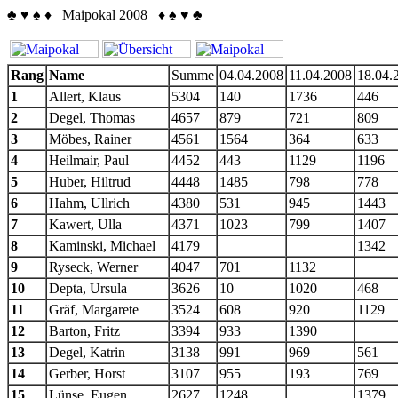
♣
♥
♠
♦
Maipokal 2008
♦
♠
♥
♣
Rang
Name
Summe
04.04.2008
11.04.2008
18.04.
1
Allert, Klaus
5304
140
1736
446
2
Degel, Thomas
4657
879
721
809
3
Möbes, Rainer
4561
1564
364
633
4
Heilmair, Paul
4452
443
1129
1196
5
Huber, Hiltrud
4448
1485
798
778
6
Hahm, Ullrich
4380
531
945
1443
7
Kawert, Ulla
4371
1023
799
1407
8
Kaminski, Michael
4179
1342
9
Ryseck, Werner
4047
701
1132
10
Depta, Ursula
3626
10
1020
468
11
Gräf, Margarete
3524
608
920
1129
12
Barton, Fritz
3394
933
1390
13
Degel, Katrin
3138
991
969
561
14
Gerber, Horst
3107
955
193
769
15
Lünse, Eugen
2627
1248
1379