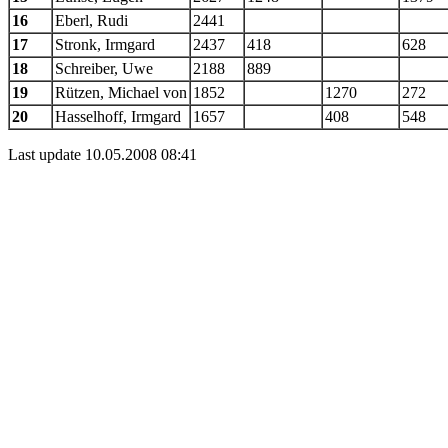
16
Eberl, Rudi
2441
17
Stronk, Irmgard
2437
418
628
18
Schreiber, Uwe
2188
889
19
Rützen, Michael von
1852
1270
272
20
Hasselhoff, Irmgard
1657
408
548
Last update 10.05.2008 08:41