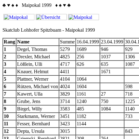
♣
♥
♠
♦
Maipokal 1999
♦
♠
♥
♣
Skatclub Lohhofer Spitzbuam - Maipokal 1999
Rang
Name
Summe
16.04.1999
23.04.1999
30.04.
1
Degel, Thomas
5279
1689
946
929
2
Drexler, Michael
4825
256
1037
1306
3
Lößlein, Ulli
4717
626
635
1087
4
Knauer, Helmut
4411
1671
5
Plattner, Werner
4104
1064
6
Rützen, Michael von
4024
1604
598
7
Kawert, Ulla
3829
1161
27
718
8
Grube, Jens
3714
1240
750
1225
9
Birgel, Willy
3583
485
1084
1140
10
Starkmann, Werner
3451
1182
733
11
Fesser, Bernhard
3423
1144
12
Depta, Ursula
3015
843
13
Griemski, Bernhard
2821
208
764