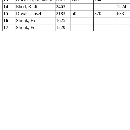
14
Eberl, Rudi
2463
1224
15
Drexler, Josef
2183
50
370
633
16
Stronk, Hr
1625
17
Stronk, Fr
1229