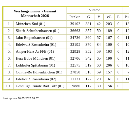
Summe
Wertungsturnier - Gesamt
Mannschaft 2026
Punkte
G
V
vG
E
Pu
1.
München-Süd (01)
39102
381
42
203
0
1
2.
Skatfr. Schrobenhausen (01)
36663
357
50
189
0
1
3.
Jahn Bogenhausen (01)
34736
360
57
167
0
1
4.
Edelweiß Rosenheim (01)
33195
370
84
160
0
1
5.
Amper Herz As FFB (01)
32928
352
59
193
0
1
6.
Herz Bube München (01)
32706
342
65
190
0
1
7.
Lohhofer Spitzbuam (01)
32575
319
60
206
0
1
8.
Contra-Re Höhenkirchen (01)
27850
318
69
157
0
9.
Edelweiß Rosenheim (02)
11171
122
20
61
0
1
10.
Gesellige Runde Bad Tölz (01)
9880
117
30
56
0
Last update 30.03.2026 09:57